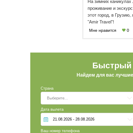
На зимних каникулах л
проживание и экскур
этот город, в Грузию
"Amir Travel"!
Мне нравится
0
Быстрый 
Найдем для вас лучши
Страна
Выберите...
Дата вылета
Ваш номер телефона