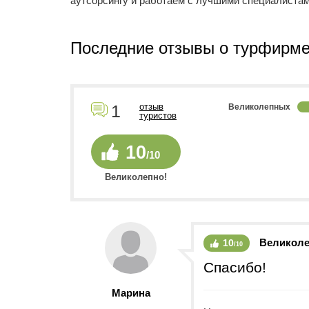
аутсорсингу и работаем с лучшими специалистам
Последние отзывы о турфирме 
1
отзыв
Великолепных
туристов
10
/10
Великолепно!
Великол
10
/10
Спасибо!
Марина