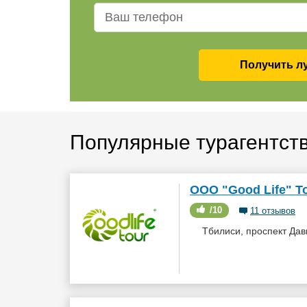
Получить л
Популярные турагентст
ООО "Good Life" T
/10
11 отзывов
Тбилиси, проспект Дав