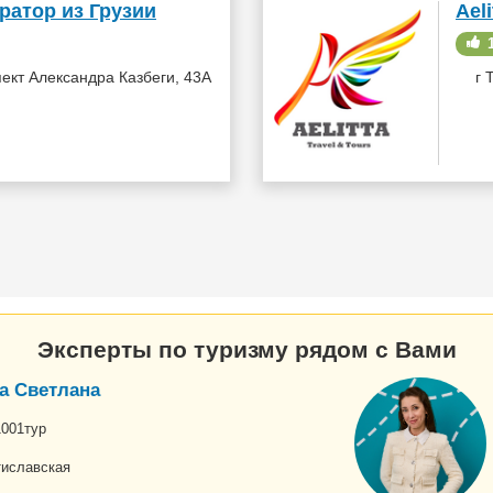
ратор из Грузии
Aeli
1
ект Александра Казбеги, 43А
г 
Эксперты по туризму рядом с Вами
а Светлана
1001тур
тиславская