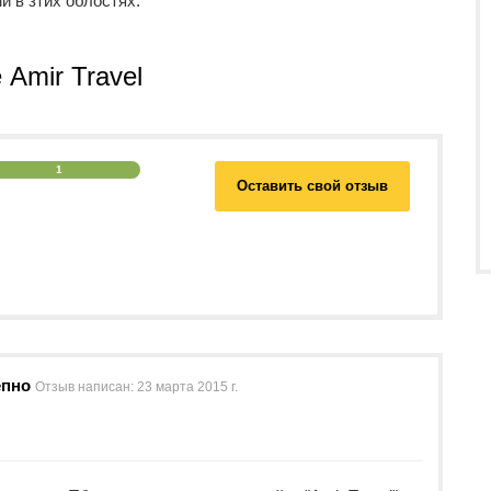
и в зтих облостях.
Amir Travel
1
Оставить свой отзыв
епно
Отзыв написан:
23 марта 2015 г.