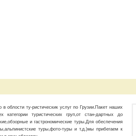
о в облости ту-ристическик услуг по Грузии.Пакет наших
х категории туристических груп,от стан-дартных до
кие,обзорные и гастрономические туры.Для обеспечения
ры,альпинистские туры,фото-туры и т.д.)мы прибегаем к