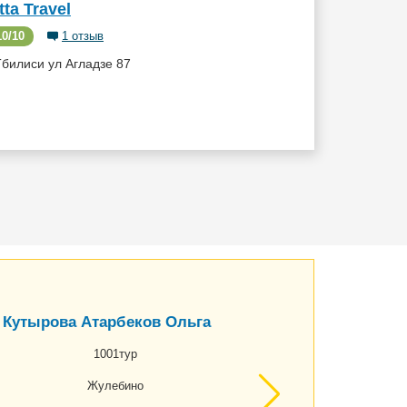
tta Travel
0/10
1 отзыв
Тбилиси ул Агладзе 87
Кутырова Атарбеков Ольга
1001тур
Жулебино