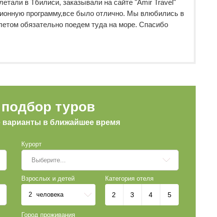
етали в Тбилиси, заказывали на сайте "Amir Travel"
сионную программу,все было отлично. Мы влюбились в
, летом обязательно поедем туда на море. Спасибо
подбор туров
е варианты в ближайшее время
Курорт
Выберите...
Взрослых и детей
Категория отеля
2
человека
2
3
4
5
Город проживания