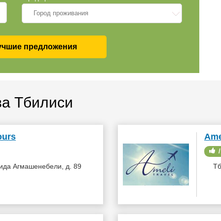
Город проживания
учшие предложения
ва Тбилиси
ours
Ame
/
ида Агмашенебели, д. 89
Тб