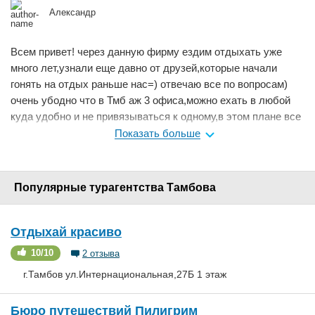
Александр
Всем привет! через данную фирму ездим отдыхать уже
много лет,узнали еще давно от друзей,которые начали
гонять на отдых раньше нас=) отвечаю все по вопросам)
очень убодно что в Тмб аж 3 офиса,можно ехать в любой
куда удобно и не привязываться к одному,в этом плане все
для клиента.с девочками общаюсь давно,поэтому вопросов
Показать больше
нет и замечаний тоже,так как они все давно работают,как
мы уже поняли обращаясь к ним столько лет.Как всегда
какие-то нюансы были при оформлении,так как летом
Популярные турагентства Тамбова
покупали народу много наверно хочет отдыхать и отель
отказ прислал,но мы оперативненько нашли еще такой же
тур и оля-ля,едем отдыдать!после моего отдыха нам
Отдыхай красиво
позвонили где-то через недельку и спросили,какие есть
10/10
2 отзыва
пожелания=замечания,все подробно расспросили и тем
г.Тамбов ул.Интернациональная,27Б 1 этаж
самым оставили очень приятное впечатление снова.Так что
я доволен и думаю что как только будет возможность
Бюро путешествий Пилигрим
рвануть в отпуск,буду знать куда обраться за помощью))