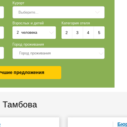
Курорт
Выберите...
Взрослых и детей
Категория отеля
2
человека
2
3
4
5
Город проживания
Город проживания
учшие предложения
 Тамбова
о
Бюр