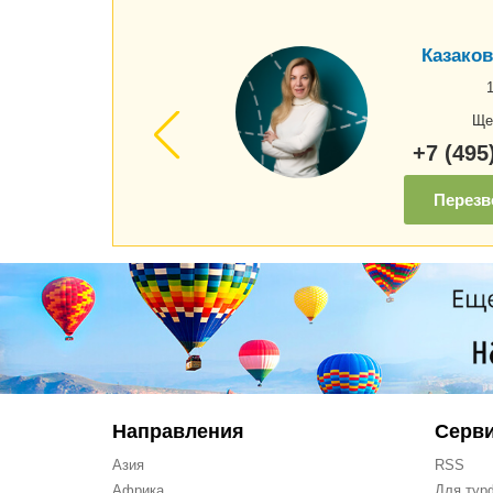
Казаков
Ще
+7 (495
Перезв
Направления
Серв
Азия
RSS
Африка
Для тур