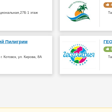
4
циональная,27Б 1 этаж
Та
ий Пилигрим
ГЕ
0
. Котовск, ул. Кирова, 8А
Та