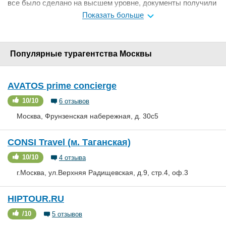
все было сделано на высшем уровне, документы получили
дня за 2-3, визы в Индию тоже сделали быстро. Очень
Показать больше
приятно, что позвонили узнать как прошел отдых, до этого
никто не звонил, ни Океан, ни Приалит
Мне нравится
0
Популярные турагентства Москвы
AVATOS prime concierge
10/10
6 отзывов
Москва, Фрунзенская набережная, д. 30с5
CONSI Travel (м. Таганская)
10/10
4 отзыва
г.Москва, ул.Верхняя Радищевская, д.9, стр.4, оф.3
HIPTOUR.RU
/10
5 отзывов