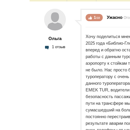
Ужасно
1
Отз
/10
Хочу поделиться мнен
Ольга
2025 года «Библио-Гл
1 отзыв
вперед и обратно ост
работы с данным туро
аэропорту к стойкам 
не было. Нас просто 
туроператору с очен
данного туроператора
EMEK TUR, водители 
безопасность пассажи
пути на трансфере мы
сумасшедший на боль
постоянно перестраив
результате аварии по
очки, телефоны от уд