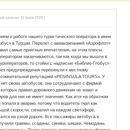
ыв написан:
11 июля 2025 г.
ием о работе нашего туристического оператора в июне
обус» в Турции. Перелет с авиакомпанией «Аэрофлот»
авил самые приятные впечатления, на этом плюсы
ператором заканчиваются, так как когда мы вышли в
туроператоров, то стойки с надписью «Библио-Глобус»
без предупреждения перекинули к местному
ь сомнительной репутацией «PENINSULA TOURS». У
 нет своих автобусов, они сотрудничают с фирмой
которых правил дорожного движения не знают и
ров для них не имеет значения. Как итог на обратном
 попали в аварию, потому что водитель гнал как
шой скорости, сигналил на каждом светофоре,
ался на узкой дороге. Все пассажиры автобуса в
лучили травмы, ссадины, синяки, шишки. Чемоданы,
ара сломаны. После того как девушка упала в обморок