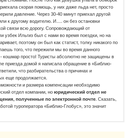
приехала скорая помощь, у них даже льда нет, просто
ерили давление. Через 30-40 минут приехал другой
или к другому водителю. И…. он без остановки
кой связи всю дорогу. Сопровождающий от
ли узбек Ильгиз был с нами во время поездки, но на
аривает, поэтому он был как статист, толку никакого по
лаешь того, что пережили мы во время данного
 - кошмар просто! Туристы абсолютно не защищены в
ле приезда домой я написала обращение в «Библио-
тветили, что разбирательства о причинах и
ых еще продолжается.
зможности и размера компенсации необходимо
ский отдел компании, но
юридический отдел не
щения, полученные по электронной почте
. Сказать,
аботой туроператора «Библио-Глобус», это значит