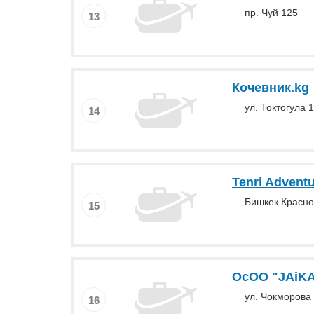
пр. Чуй 125
13
Кочевник.kg
ул. Токтогула 
14
Tenri Advent
Бишкек Красно
15
ОсОО "JAiK
ул. Чокморова
16