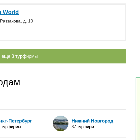
m World
Раззакова, д. 19
ь еще
3
турфирмы
родам
нкт-Петербург
Нижний Новгород
2 турфирмы
37 турфирм