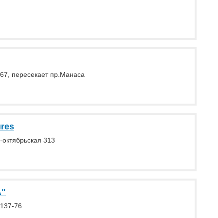
167, пересекает пр.Манаса
ures
-октябрьская 313
A"
 137-76