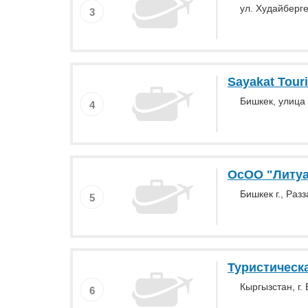
ул. Худайберг
3
Sayakat Tour
Бишкек, улица 
4
ОсОО "Литуа
Бишкек г., Разз
5
Туристическ
Кыргызстан, г. 
6