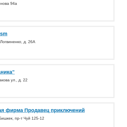
енова 94а
ism
Логвиненко, д. 26А
ника"
акова ул., д. 22
ая фирма Продавец приключений
Бишкек, пр-т Чуй 125-12