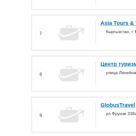
Asia Tours & 
Кыргызстан, г. 
7
Центр туриз
улица Линейна
8
GlobusTravel
ул.Фрунзе 338
9