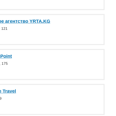
ое агентство YRTA.KG
 121
 Point
, 175
 Travel
9