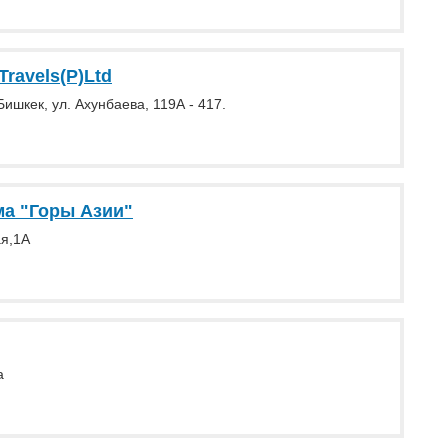
Travels(P)Ltd
Бишкек, ул. Ахунбаева, 119А - 417.
ма "Горы Азии"
я,1А
а