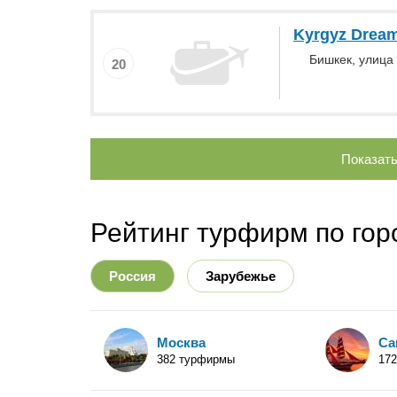
Kyrgyz Drea
Бишкек, улица 
20
Показат
Рейтинг турфирм по го
Россия
Зарубежье
Москва
Са
382 турфирмы
17