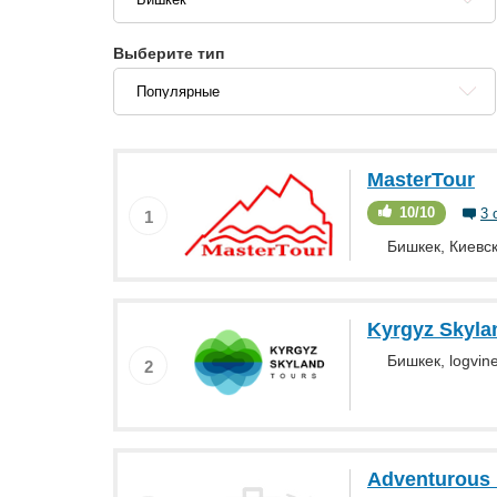
Выберите тип
Популярные
MasterTour
10/10
3 
1
Бишкек, Киевск
Kyrgyz Skyla
Бишкек, logvine
2
Adventurous 