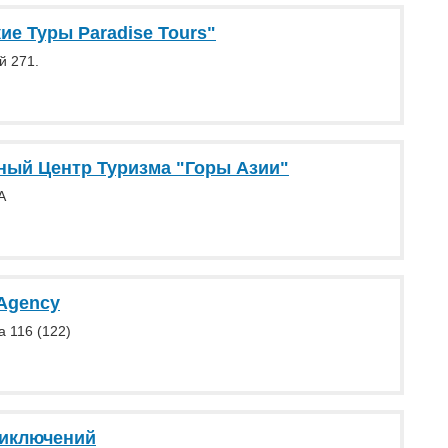
ие Туры Paradise Tours"
й 271.
ый Центр Туризма "Горы Азии"
А
Agency
 116 (122)
риключений