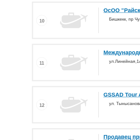
ОсОО "Райск
Бишкекк, пр Чу
10
Международн
ул.Линейная,1
11
GSSAD Tour 
ул. Тынысанова
12
Продавец п