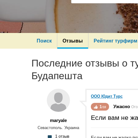
Поиск
Отзывы
Рейтинг турфирм
Последние отзывы о 
Будапешта
ООО Юдит Турс
Ужасно
1
Отз
/10
Если вам не жа
maryale
Севастополь. Украина
1 отзыв
Если вам не жалко по