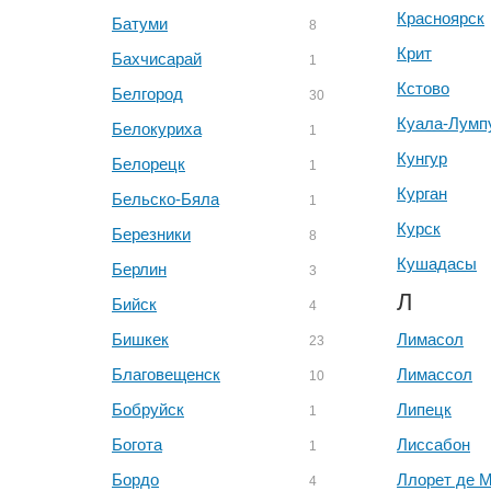
Красноярск
Батуми
8
Крит
Бахчисарай
1
Кстово
Белгород
30
Куала-Лумп
Белокуриха
1
Кунгур
Белорецк
1
Курган
Бельско-Бяла
1
Курск
Березники
8
Кушадасы
Берлин
3
Л
Бийск
4
Бишкек
Лимасол
23
Благовещенск
Лимассол
10
Бобруйск
Липецк
1
Богота
Лиссабон
1
Бордо
Ллорет де 
4