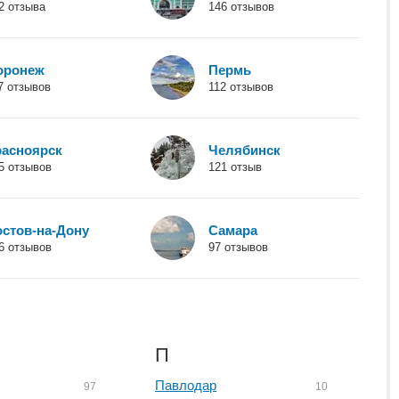
2 отзыва
146 отзывов
щетно - фирма молчит. Последний ответ от них получила
осили не забрасывать их письмами, т.е "отвалить" грубо
устная история о потерянных деньгах и испорченном
оронеж
Пермь
7 отзывов
112 отзывов
расноярск
Челябинск
5 отзывов
121 отзыв
остов-на-Дону
Самара
6 отзывов
97 отзывов
П
Павлодар
97
10