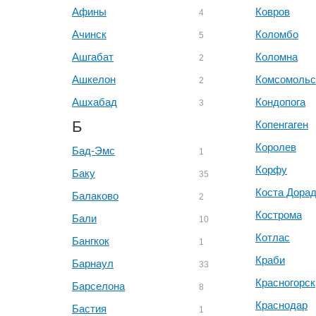
Афины
Ковров
4
Ачинск
Коломбо
5
Ашгабат
Коломна
2
Ашкелон
Комсомольс
2
Ашхабад
Кондопога
3
Б
Копенгаген
Королев
Бад-Эмс
1
Корфу
Баку
35
Коста Дора
Балаково
2
Кострома
Бали
10
Котлас
Бангкок
1
Краби
Барнаул
33
Красногорск
Барселона
8
Краснодар
Бастия
1