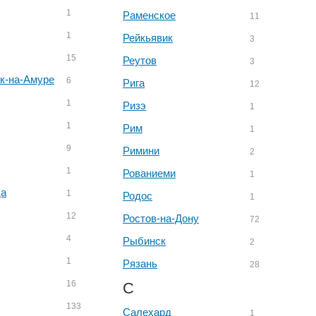
1
Раменское
11
1
Рейкьявик
3
15
Реутов
3
к-на-Амуре
6
Рига
12
1
Ризэ
1
1
Рим
1
9
Римини
2
1
Рованиеми
1
да
1
Родос
1
12
Ростов-на-Дону
72
4
Рыбинск
2
1
Рязань
28
16
С
133
Салехард
1