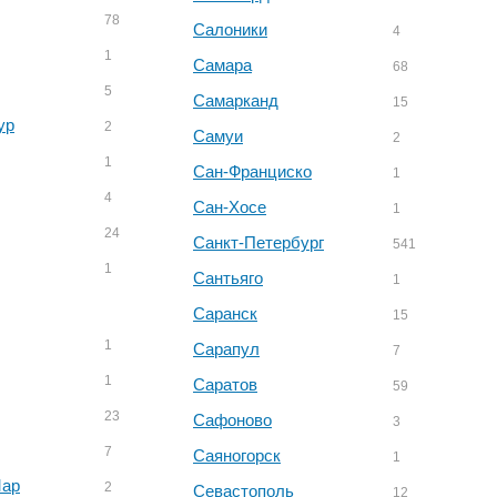
78
Салоники
4
1
Самара
68
5
Самарканд
15
ур
2
Самуи
2
1
Сан-Франциско
1
4
Сан-Хосе
1
24
Санкт-Петербург
541
1
Сантьяго
1
Саранск
15
1
Сарапул
7
1
Саратов
59
23
Сафоново
3
7
Саяногорск
1
Мар
2
Севастополь
12