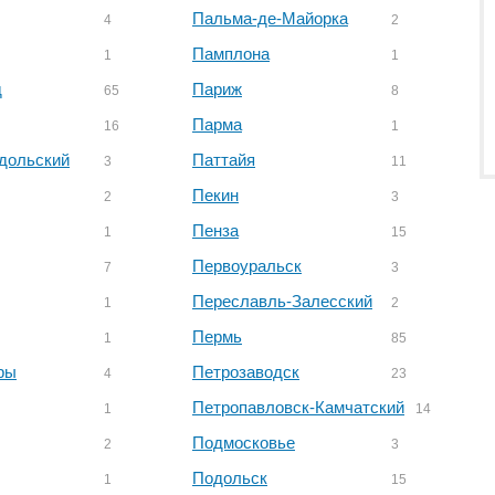
Пальма-де-Майорка
4
2
Памплона
1
1
д
Париж
65
8
Парма
16
1
дольский
Паттайя
3
11
Пекин
2
3
Пенза
1
15
Первоуральск
7
3
Переславль-Залесский
1
2
Пермь
1
85
ры
Петрозаводск
4
23
Петропавловск-Камчатский
1
14
Подмосковье
2
3
Подольск
1
15