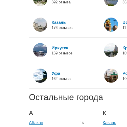
392 отзыва
35
возврата денег, но т
10 января, где они пр
говоря. Вот такая гр
Казань
В
отпуске.
176 отзывов
11
Иркутск
К
159 отзывов
10
Уфа
Р
162 отзыва
10
Остальные города
А
К
Абакан
Казань
16