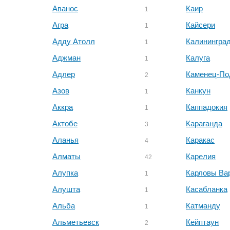
Аванос
Каир
1
Агра
Кайсери
1
Адду Атолл
Калинингра
1
Аджман
Калуга
1
Адлер
Каменец-По
2
Азов
Канкун
1
Аккра
Каппадокия
1
Актобе
Караганда
3
Аланья
Каракас
4
Алматы
Карелия
42
Алупка
Карловы Ва
1
Алушта
Касабланка
1
Альба
Катманду
1
Альметьевск
Кейптаун
2