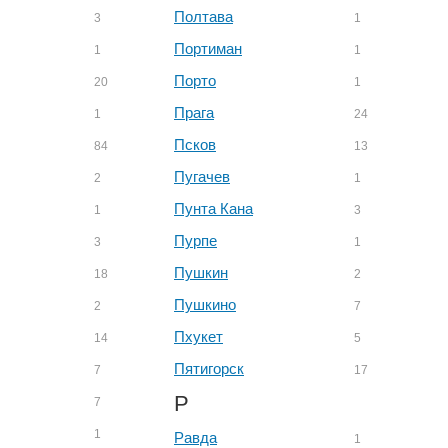
Полтава
3
1
Портиман
1
1
Порто
20
1
Прага
1
24
Псков
84
13
Пугачев
2
1
Пунта Кана
1
3
Пурпе
3
1
Пушкин
18
2
Пушкино
2
7
Пхукет
14
5
Пятигорск
7
17
Р
7
1
Равда
1