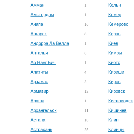
Амман
Кельн
1
Амстердам
Кемер
1
Анапа
Кемерово
16
Ангарск
Керчь
8
Андорра Ла Велла
Киев
1
Анталья
Кимры
6
Ао Нанг Бич
Киото
1
Апатиты
Кириши
4
Арзамас
Киров
3
Армавир
Кировск
12
Аруша
Кисловодск
1
Архангельск
Кишинев
11
Астана
Клин
18
Астрахань
Клинцы
25