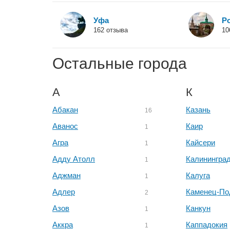
Уфа
Р
162 отзыва
10
Остальные города
А
К
Абакан
Казань
16
Аванос
Каир
1
Агра
Кайсери
1
Адду Атолл
Калинингра
1
Аджман
Калуга
1
Адлер
Каменец-По
2
Азов
Канкун
1
Аккра
Каппадокия
1