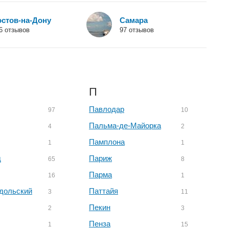
остов-на-Дону
Самара
6 отзывов
97 отзывов
П
Павлодар
97
10
Пальма-де-Майорка
4
2
Памплона
1
1
д
Париж
65
8
Парма
16
1
дольский
Паттайя
3
11
Пекин
2
3
Пенза
1
15