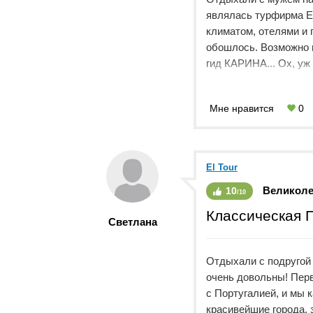
являлась турфирма El
климатом, отелями и 
обошлось. Возможно п
гид КАРИНА... Ох, уж
рассчитывать не при
нашего тура, что част
Мне нравится
0
отпуска - в другом о
одного отеля в друго
связь и информирова
усилиями пришлось ор
El Tour
отпускное настроение
Великол
10
были оплачены услуги
/10
одного отеля в другой
Классическая 
Светлана
за что гид получает з
Есть пословица : "за 
случай. Возможно, El 
Отдыхали с подругой в
Карин все отношение 
очень довольны! Пер
следующий раз с этим
с Португалией, и мы 
красивейшие города, 