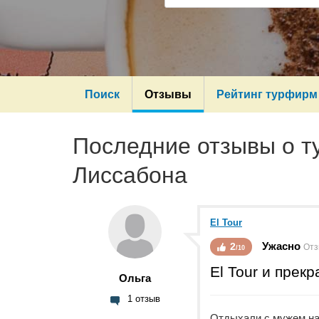
Поиск
Отзывы
Рейтинг турфирм
Последние отзывы о 
Лиссабона
El Tour
Ужасно
2
Отз
/10
El Tour и прек
Ольга
1 отзыв
Отдыхали с мужем на