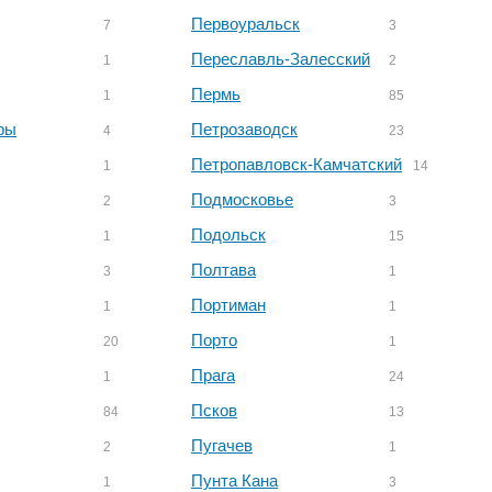
Первоуральск
7
3
Переславль-Залесский
1
2
Пермь
1
85
ры
Петрозаводск
4
23
Петропавловск-Камчатский
1
14
Подмосковье
2
3
Подольск
1
15
Полтава
3
1
Портиман
1
1
Порто
20
1
Прага
1
24
Псков
84
13
Пугачев
2
1
Пунта Кана
1
3