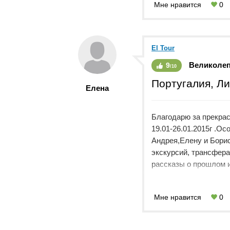
Мне нравится
0
заплатив ещё за сутк
Шкаруба, который в ст
мой вопрос: "На осно
дополнительным днём,
El Tour
"Мы ошиблись, но вы 
Великоле
9
сервис от бывших вы
/10
голову не пришло.
Португалия, Л
Елена
Потенциальные клиент
эти люди кидают тури
Благодарю за прекрас
19.01-26.01.2015г .О
Андрея,Елену и Бори
экскурсий, трансфера
рассказы о прошлом 
достопримечательнос
снова вернуться в эт
Мне нравится
0
процветания !!!