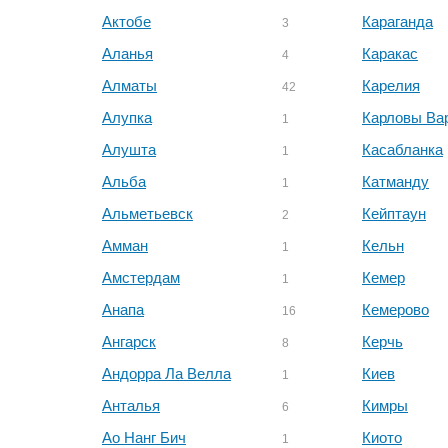
Актобе
Караганда
3
Аланья
Каракас
4
Алматы
Карелия
42
Алупка
Карловы Ва
1
Алушта
Касабланка
1
Альба
Катманду
1
Альметьевск
Кейптаун
2
Амман
Кельн
1
Амстердам
Кемер
1
Анапа
Кемерово
16
Ангарск
Керчь
8
Андорра Ла Велла
Киев
1
Анталья
Кимры
6
Ао Нанг Бич
Киото
1