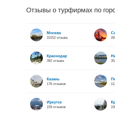
Отзывы о турфирмах по гор
Москва
С
10152 отзыва
26
Краснодар
Н
392 отзыва
35
Казань
П
176 отзывов
11
Иркутск
К
159 отзывов
10