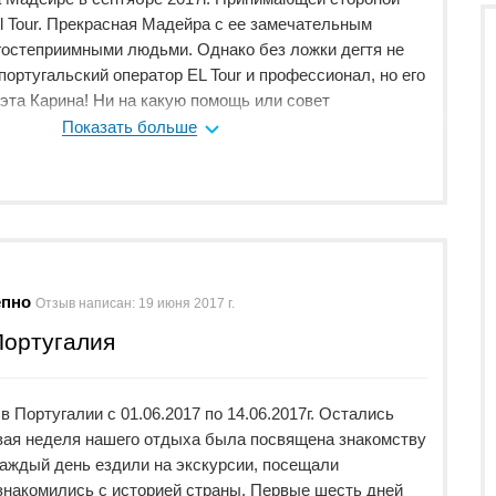
 Tour. Прекрасная Мадейра с ее замечательным
гостеприимными людьми. Однако без ложки дегтя не
ортугальский оператор EL Tour и профессионал, но его
 эта Карина! Ни на какую помощь или совет
шлось. А жаль. Так уж было предусмотрено программой
Показать больше
ь отпуска мы проживаем в одном отеле , а другая часть
теле. Так же программой был предусмотрен трансфер из
й . Однако, Карина не торопилась выходить с нами на
ть о предстоящем трансфере. В результате нам своими
ганизовать переезд. Это , конечно, подпортило наше
 и отношение к принимающей стороне El Tour. Мною
епно
 принимающей стороны, услуги гида, трансфера из
Отзыв написан:
19 июня 2017 г.
.Назревает вопрос: а за что, собственно, я платила, и
Португалия
арплату?
плохими хороших не видно". Вот это как раз тот самый
Tour и замечательная компания, но из- за таких горе-
 Португалии с 01.06.2017 по 14.06.2017г. Остались
к доброму имени туроператора подпорчено. И в
вая неделя нашего отдыха была посвящена знакомству
 туроператором встретиться не хотелось бы.
каждый день ездили на экскурсии, посещали
знакомились с историей страны. Первые шесть дней