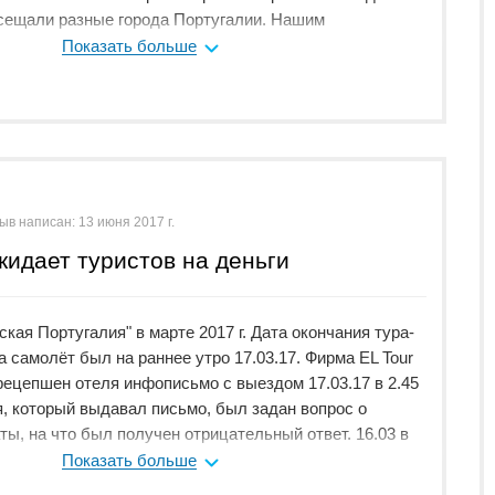
сещали разные города Португалии. Нашим
Елена, хотим поблагодарить ее за интереснейшие
Показать больше
знание истории страны, доброжелательное отношение к
од Синтру, мы ездили на экскурсию с Александром,
т увиденного дворца, парка и, конечно же от
ния экскурсии Александром, большое ему спасибо.
лится от 6 до 8 часов и в середине дня всегда
сторане посещаемого городка. Всем туристам советуем
беда. Португальцы предлагают очень вкусное,
ыв написан:
13 июня 2017 г.
и угощают хорошим вином. Вторая неделя нашего
кидает туристов на деньги
у океана, где мы с удовольствием вспоминали наши
лии с Еленой и Александром. Вода в океане
19 градусов, но мы все равно с удовольствием
кая Португалия" в марте 2017 г. Дата окончания тура-
лись ласковым солнцем и песчаным пляжем. Также
а самолёт был на раннее утро 17.03.17. Фирма EL Tour
нашего гида, Владимира, за внимательное и доброе
 рецепшен отеля инфописьмо с выездом 17.03.17 в 2.45
лавное, готового в любое время суток откликнуться на
я, который выдавал письмо, был задан вопрос о
ть их. Светлана и Людмила.
ы, на что был получен отрицательный ответ. 16.03 в
 владелица турфирмы Карина- и устроила мне скандал ,
Показать больше
 намеренно вовремя не выселились из отеля не