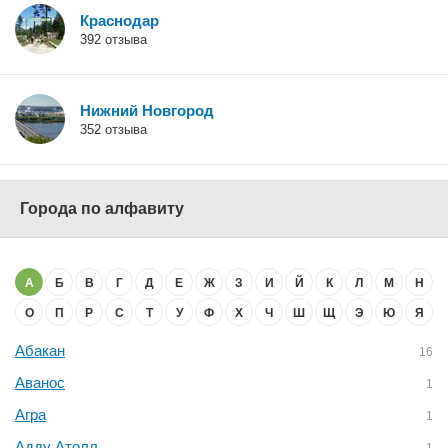
Краснодар
392 отзыва
Нижний Новгород
352 отзыва
Города по алфавиту
А
Б
В
Г
Д
Е
Ж
З
И
Й
К
Л
М
Н
О
П
Р
С
Т
У
Ф
Х
Ч
Ш
Щ
Э
Ю
Я
Абакан
16
Аванос
1
Агра
1
Адду Атолл