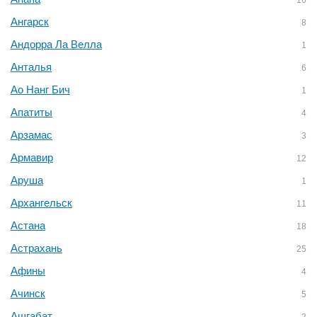
16
Ангарск
8
Андорра Ла Велла
1
Анталья
6
Ао Нанг Бич
1
Апатиты
4
Арзамас
3
Армавир
12
Аруша
1
Архангельск
11
Астана
18
Астрахань
25
Афины
4
Ачинск
5
Ашгабат