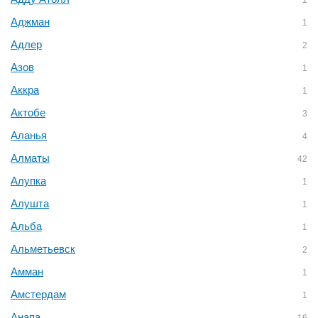
1
Аджман
1
Адлер
2
Азов
1
Аккра
1
Актобе
3
Аланья
4
Алматы
42
Алупка
1
Алушта
1
Альба
1
Альметьевск
2
Амман
1
Амстердам
1
Анапа