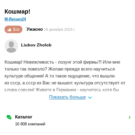
Кошмар!
M-Reisen24
Ужасно
1
16 декабря 2024 г.
/10
Liubov Zholob
Кошмар! Невежливость - лозунг этой фирмы?! Или мне
только так повезло? Желаю прежде всего научиться
культуре общения! А то такое ощущение, что вышли
из ссср, а ссср из Вас не вышел: культура отсутствует от
слова совсем! Живете в Германии - научитесь хотя бы
вежливости от немцев! Очень сомневаюсь в реальности
Показать больше
положительных отзывов!
Мне нравится
0
Каталог
16 808 компаний