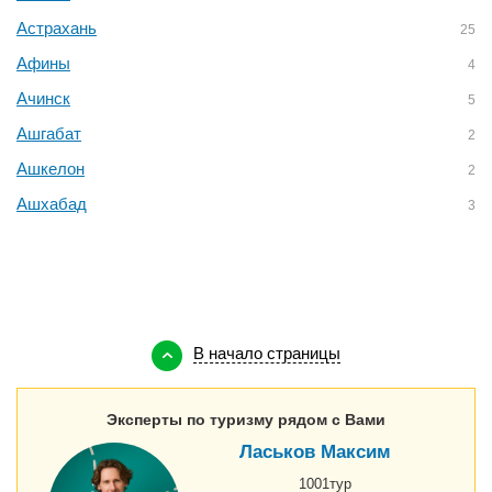
Астрахань
25
Афины
4
Ачинск
5
Ашгабат
2
Ашкелон
2
Ашхабад
3
В начало страницы
Эксперты по туризму рядом с Вами
Ласьков Максим
1001тур