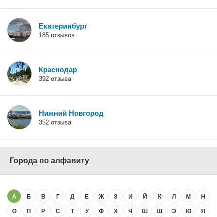
Екатеринбург
185 отзывов
Краснодар
392 отзыва
Нижний Новгород
352 отзыва
Города по алфавиту
А
Б
В
Г
Д
Е
Ж
З
И
Й
К
Л
М
Н
О
П
Р
С
Т
У
Ф
Х
Ч
Ш
Щ
Э
Ю
Я