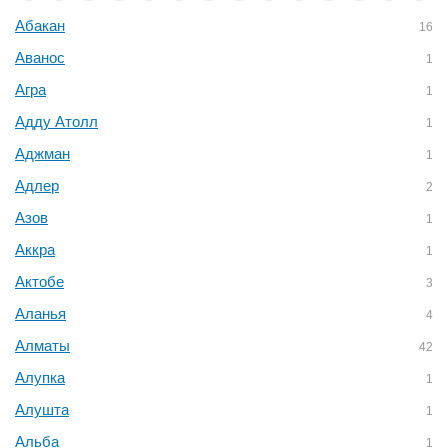
Абакан
16
Аванос
1
Агра
1
Адду Атолл
1
Аджман
1
Адлер
2
Азов
1
Аккра
1
Актобе
3
Аланья
4
Алматы
42
Алупка
1
Алушта
1
Альба
1