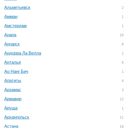
Альметьевск
2
Амман
1
Амстердам
1
Анапа
16
Ангарск
8
Андорра Ла Велла
1
Анталья
6
Ао Нанг Бич
1
Апатиты
4
Арзамас
3
Армавир
12
Аруша
1
Архангельск
11
Астана
18