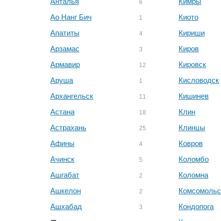
Анталья
Кимры
6
Ао Нанг Бич
Киото
1
Апатиты
Кириши
4
Арзамас
Киров
3
Армавир
Кировск
12
Аруша
Кисловодск
1
Архангельск
Кишинев
11
Астана
Клин
18
Астрахань
Клинцы
25
Афины
Ковров
4
Ачинск
Коломбо
5
Ашгабат
Коломна
2
Ашкелон
Комсомольс
2
Ашхабад
Кондопога
3