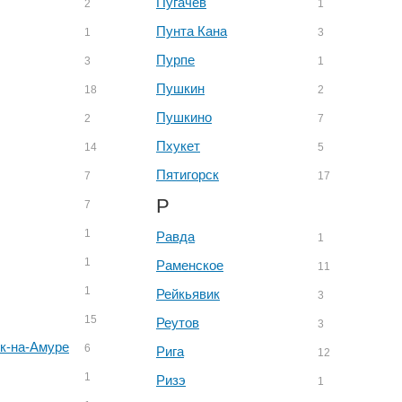
Пугачев
2
1
Пунта Кана
1
3
Пурпе
3
1
Пушкин
18
2
Пушкино
2
7
Пхукет
14
5
Пятигорск
7
17
Р
7
1
Равда
1
1
Раменское
11
1
Рейкьявик
3
15
Реутов
3
к-на-Амуре
6
Рига
12
1
Ризэ
1