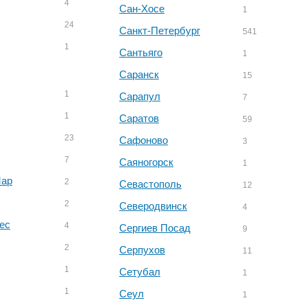
4
Сан-Хосе
1
24
Санкт-Петербург
541
1
Сантьяго
1
Саранск
15
1
Сарапул
7
1
Саратов
59
23
Сафоново
3
7
Саяногорск
1
Мар
2
Севастополь
12
2
Северодвинск
4
ес
4
Сергиев Посад
9
2
Серпухов
11
1
Сетубал
1
1
Сеул
1