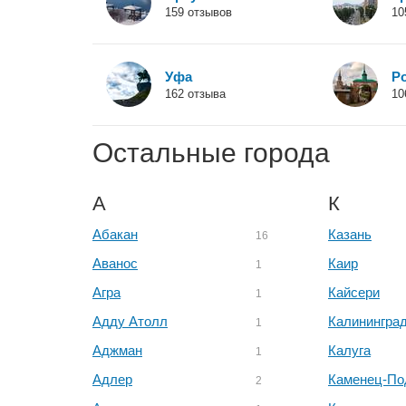
159 отзывов
10
Уфа
Р
162 отзыва
10
Остальные города
А
К
Абакан
Казань
16
Аванос
Каир
1
Агра
Кайсери
1
Адду Атолл
Калинингра
1
Аджман
Калуга
1
Адлер
Каменец-По
2