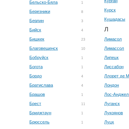
Курган
Бельско-Бяла
1
Курск
Березники
8
Кушадасы
Берлин
3
Л
Бийск
4
Бишкек
Лимасол
23
Благовещенск
Лимассол
10
Бобруйск
Липецк
1
Богота
Лиссабон
1
Бордо
Ллорет де 
4
Братислава
Лондон
4
Брашов
Лос-Анджел
1
Брест
Луганск
11
Бриджтаун
Лукоянов
1
Брюссель
Луцк
1