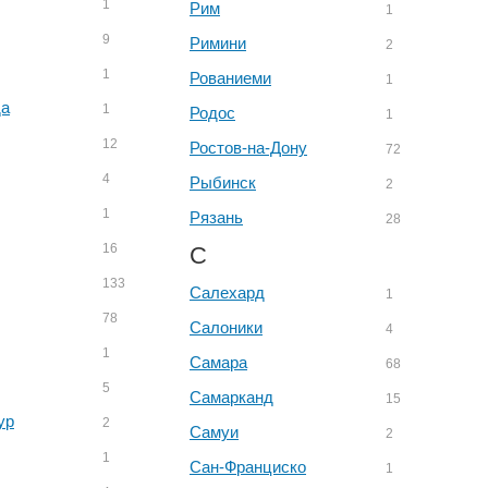
1
Рим
1
9
Римини
2
1
Рованиеми
1
да
1
Родос
1
12
Ростов-на-Дону
72
4
Рыбинск
2
1
Рязань
28
16
С
133
Салехард
1
78
Салоники
4
1
Самара
68
5
Самарканд
15
ур
2
Самуи
2
1
Сан-Франциско
1