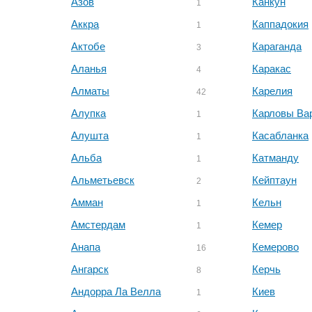
Азов
Канкун
1
Аккра
Каппадокия
1
Актобе
Караганда
3
Аланья
Каракас
4
Алматы
Карелия
42
Алупка
Карловы Ва
1
Алушта
Касабланка
1
Альба
Катманду
1
Альметьевск
Кейптаун
2
Амман
Кельн
1
Амстердам
Кемер
1
Анапа
Кемерово
16
Ангарск
Керчь
8
Андорра Ла Велла
Киев
1