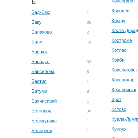
Б
Копенгаген
Королев
Бад-Эмс
1
Корфу
Баку
35
Коста Дора
Балаково
2
Кострома
Бали
10
Котлас
Бангкок
1
Краби
Барнаул
33
Красногорск
Барселона
8
Краснодар
Бастия
1
Красноярск
Батуми
8
Крит
Бахчисарай
1
Кстово
Белгород
30
Куала-Лумп
Белокуриха
1
Кунгур
Белорецк
1