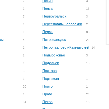
Пекин
2
3
Пенза
1
15
Первоуральск
7
3
Переславль-Залесский
1
2
Пермь
1
85
ры
Петрозаводск
4
23
Петропавловск-Камчатский
1
14
Подмосковье
2
3
Подольск
1
15
Полтава
3
1
Портиман
1
1
Порто
20
1
Прага
1
24
Псков
84
13