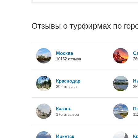
Отзывы о турфирмах по гор
Москва
С
10152 отзыва
26
Краснодар
Н
392 отзыва
35
Казань
П
176 отзывов
11
Иркутск
К