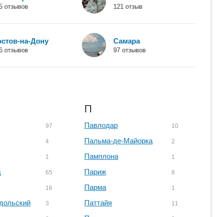
5 отзывов
121 отзыв
остов-на-Дону
Самара
6 отзывов
97 отзывов
П
Павлодар
97
10
Пальма-де-Майорка
4
2
Памплона
1
1
д
Париж
65
8
Парма
16
1
дольский
Паттайя
3
11