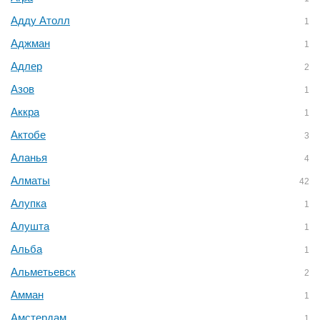
Адду Атолл
1
Аджман
1
Адлер
2
Азов
1
Аккра
1
Актобе
3
Аланья
4
Алматы
42
Алупка
1
Алушта
1
Альба
1
Альметьевск
2
Амман
1
Амстердам
1