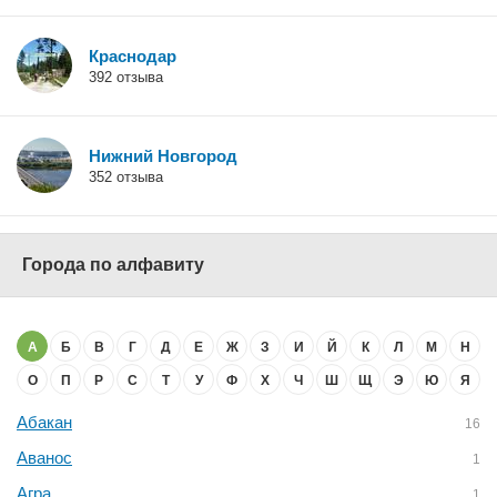
Краснодар
392 отзыва
Нижний Новгород
352 отзыва
Города по алфавиту
А
Б
В
Г
Д
Е
Ж
З
И
Й
К
Л
М
Н
О
П
Р
С
Т
У
Ф
Х
Ч
Ш
Щ
Э
Ю
Я
Абакан
16
Аванос
1
Агра
1