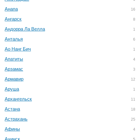
Анапа
16
Ангарск
8
Андорра Ла Велла
1
Анталья
6
Ао Нанг Бич
1
Апатиты
4
Арзамас
3
Армавир
12
Аруша
1
Архангельск
11
Астана
18
Астрахань
25
Афины
4
Ачинск
5