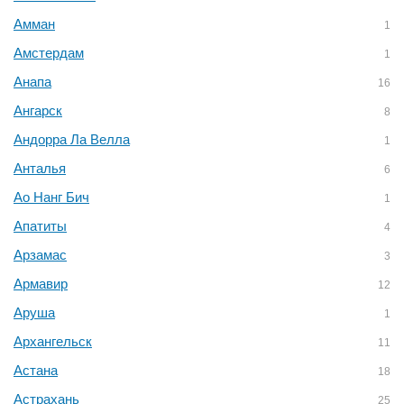
Амман
1
Амстердам
1
Анапа
16
Ангарск
8
Андорра Ла Велла
1
Анталья
6
Ао Нанг Бич
1
Апатиты
4
Арзамас
3
Армавир
12
Аруша
1
Архангельск
11
Астана
18
Астрахань
25