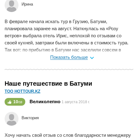
Ирина
там, выйдет намного дешевле, чем в "туристических
местах".
Персидский залив теплый, чистый, приятный. Песок
В феврале начала искать тур в Грузию, Батуми,
белоснежный. Ракушки валяются на берегу. Лежаки
планировала заранее на август. Наткнулась на «Розу
дорогие, поэтому лучше захватить большое полотенце,
ветров» выбрала отель Ирис, неплохой по отзывам со
чтобы сидеть/лежать на песочке.
своей кухней, завтраки были включены в стоимость тура.
Экскурсии обошлись недорого.
Так вот: по прибытию в Батуми нас заселили совсем в
другой отель, поставив в ищвестность перед фактом. Пусть
Показать больше
Мне нравится
0
неплохой. Но без кухни! Без гарантированных завтраков.
Все время путешествия мы вынуждены были питаться как
могли. С ребенком 7 лет. Все в старом городе жутко дорого.
Наше путешествие в Батуми
Короче - 13 дней не совсем того отдыха что планировалось
ТОО HOTTOUR.KZ
за полгода. Никому не посоветую эту турфирму.
Мне нравится
0
Великолепно
10
1 августа 2018 г.
/10
Виктория
Хочу начать свой отзыв со слов благодарности менеджеру