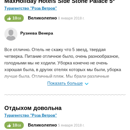
MaxHoliday Hotels Side Stone Palace 5*
Турагентство "Роза Ветров"
Великолепно
10
8 января 2018 г.
/10
Рузиева Венера
Все отлично. Отель не скажу что 5 звезд, твердая
четверка. Питание отличное было, очень разнообразное,
голодными мы не ходили. Уборка конечно не очень
хорошая была, в других отелях которых мы были, уборка
лучше была. Отличный пляж. Мы брали различные
экскурсии, очень довольны ими остались.
Показать больше
Мне нравится
0
Отдыхом довольна
Турагентство "Роза Ветров"
Великолепно
10
5 января 2018 г.
/10