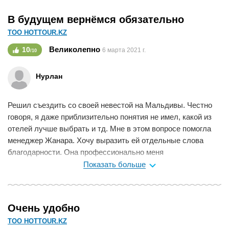
В будущем вернёмся обязательно
ТОО HOTTOUR.KZ
Великолепно
10
6 марта 2021 г.
/10
Нурлан
Решил съездить со своей невестой на Мальдивы. Честно
говоря, я даже приблизительно понятия не имел, какой из
отелей лучше выбрать и тд. Мне в этом вопросе помогла
менеджер Жанара. Хочу выразить ей отдельные слова
благодарности. Она профессионально меня
проконсультировала, рассказала о преимуществах каждого
Показать больше
отеля и порекомендовала мне Sun Island Resort. Нас
хорошо встретили. На кровати нашли небольшой презент и
поздравление от отеля. Невесте очень понравилась
Очень удобно
территория. Песок действительно белоснежный, а море
ТОО HOTTOUR.KZ
бирюзовое. По территории многие передвигались на