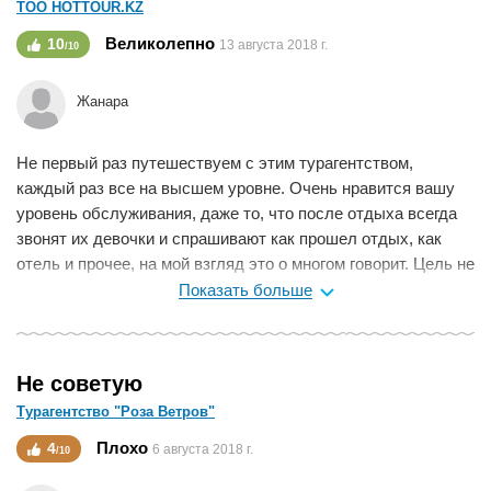
ТОО HOTTOUR.KZ
таком же размере! Не ведитесь на картинки что они
показывают!
Великолепно
10
13 августа 2018 г.
/10
Мне нравится
0
Жанара
Не первый раз путешествуем с этим турагентством,
каждый раз все на высшем уровне. Очень нравится вашу
уровень обслуживания, даже то, что после отдыха всегда
звонят их девочки и спрашивают как прошел отдых, как
отель и прочее, на мой взгляд это о многом говорит. Цель не
просто втюхать что попало и отправить, а сделать отдых
Показать больше
реально хорошим. Отдыхали в отеле Armada Bluebay, наш
менеджер была Айжан Акенова. Из отеля очень красивый
вид, завтраки очень вкусные, соотношение цена - качество.
Не советую
То, что отель не на первой береговой линии - вообще не
Турагентство "Роза Ветров"
проблема. Такси работает по таксометру, выходит около 20
дирхама в одну сторону. А еще ходили пешком через Метро
Плохо
4
6 августа 2018 г.
/10
и Дубай Марина молл - очень интересная прогулка.
Рядышком Каррефур. Совет: сувениры лучше покупать