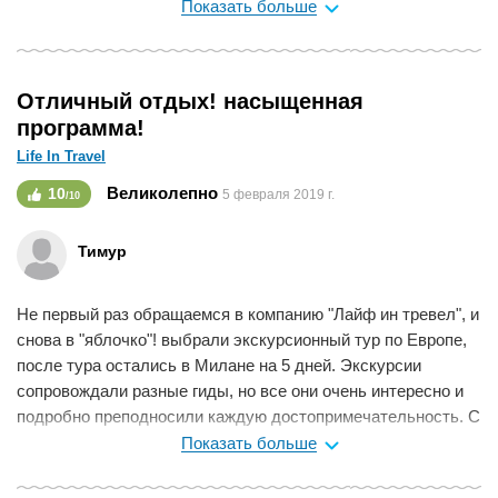
хороший красивый пляж в Египте и пантон там есть и все и
Показать больше
цена прям как нам надо. Документы оформили быстро,
оплата все норм, понравилось адекватное отношение,
менеджер постоянно звонила и уточняла вопросы и
Отличный отдых! насыщенная
рассказывала что и как.
программа!
Мне нравится
0
Life In Travel
Великолепно
10
5 февраля 2019 г.
/10
Тимур
Не первый раз обращаемся в компанию "Лайф ин тревел", и
снова в "яблочко"! выбрали экскурсионный тур по Европе,
после тура остались в Милане на 5 дней. Экскурсии
сопровождали разные гиды, но все они очень интересно и
подробно преподносили каждую достопримечательность. С
нами был сын 14 лет, он очень увлекся историческими
Показать больше
фактами, засыпал гидов вопросами. Спасибо девушки, что
предложили нам этот тур, мы отлично провели время, жена