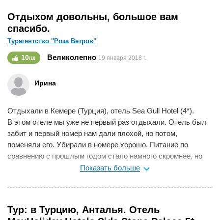
Мне нравится
0
Отдыхом довольны, большое вам
спасибо.
Турагентство "Роза Ветров"
Великолепно
10
19 января 2018 г.
/10
Ирина
Отдыхали в Кемере (Турция), отель Sea Gull Hotel (4*).
В этом отеле мы уже не первый раз отдыхали. Отель был
забит и первый номер нам дали плохой, но потом,
поменяли его. Убирали в номере хорошо. Питание по
сравнению с прошлым годом стало намного скромнее, но
готовили очень вкусно. Пляж отличный, вход в воду очень
Показать больше
удобный. Очень красивая территория. Зелёные лужайки,
очень уютно там. Превосходные анимации были каждый
день.
Тур: в Турцию, Анталья. Отель
Мне нравится
0