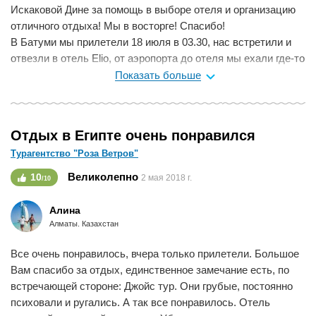
Искаковой Дине за помощь в выборе отеля и организацию
отличного отдыха! Мы в восторге! Спасибо!
В Батуми мы прилетели 18 июля в 03.30, нас встретили и
отвезли в отель Elio, от аэропорта до отеля мы ехали где-то
15-20 минут, по приезду в отель, нас сразу же заселили в
Показать больше
номер.
Нам очень понравился отель: чистый, номера просторные,
сотрудники гостиницы сами предлагали убрать номер через
Отдых в Египте очень понравился
день, каждый день меняли полотенца. Ванная комната
Турагентство "Роза Ветров"
чистая, были предоставлены мыло и гель для душа. В
номере есть холодильник, телевизор и отличный уровень
Великолепно
10
2 мая 2018 г.
/10
Wi-Fi. Считаю, что для 3-ки очень крутой завтрак))
Приветливый персонал, который всегда подскажет, как
Алина
доехать до базара, до Канатной дороги, Уреки и т.д.
Алматы. Казахстан
Отличное расположение отеля, рядом находятся
рестораны, супермаркеты, аптеки, до моря, старого Батуми
Все очень понравилось, вчера только прилетели. Большое
и основных достопримечательностей 15 минут ходьбы.
Вам спасибо за отдых, единственное замечание есть, по
Море: чистое; сильные волны, от которых получаешь
встречающей стороне: Джойс тур. Они грубые, постоянно
невероятный адреналин))
психовали и ругались. А так все понравилось. Отель