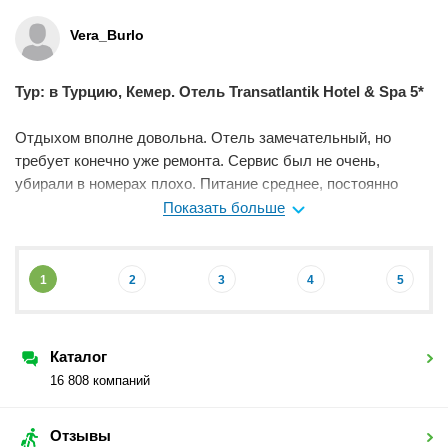
Vera_Burlo
Тур: в Турцию, Кемер. Отель Transatlantik Hotel & Spa 5*
Отдыхом вполне довольна. Отель замечательный, но
требует конечно уже ремонта. Сервис был не очень,
убирали в номерах плохо. Питание среднее, постоянно
одно и то же, но я не привередливая, но по некоторым
Показать больше
туристам было видно, что они не довольны. Пляж
отличный, море теплое.
1
2
3
4
5
Мне нравится
0
Каталог
16 808 компаний
Отзывы