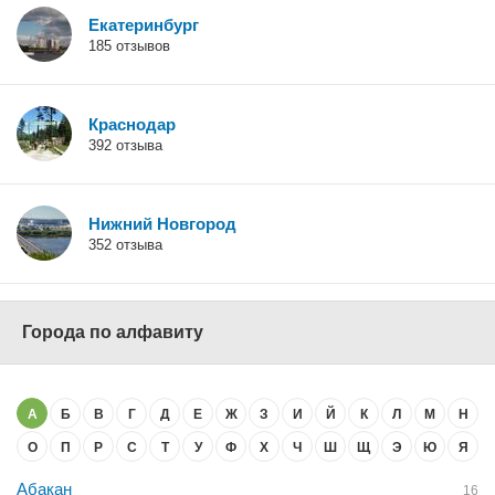
Екатеринбург
185 отзывов
Краснодар
392 отзыва
Нижний Новгород
352 отзыва
Города по алфавиту
А
Б
В
Г
Д
Е
Ж
З
И
Й
К
Л
М
Н
О
П
Р
С
Т
У
Ф
Х
Ч
Ш
Щ
Э
Ю
Я
Абакан
16