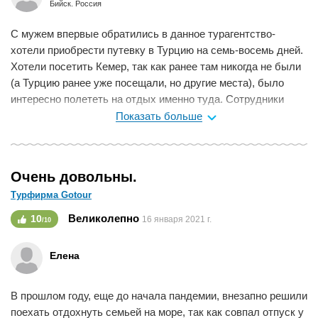
Бийск. Россия
С мужем впервые обратились в данное турагентство-
хотели приобрести путевку в Турцию на семь-восемь дней.
Хотели посетить Кемер, так как ранее там никогда не были
(а Турцию ранее уже посещали, но другие места), было
интересно полететь на отдых именно туда. Сотрудники
турагентства подобрали нам отличный тур в отель
Показать больше
"BELDIBI HOTEL", которым мы в итоге остались очень
довольны. К тому же тур сумели купить со скидкой, что
тоже, конечно, не может не радовать. Отдыхом остались
Очень довольны.
довольны, работа турагентства-на высшем уровне, теперь
Турфирма Gotour
будем и дальше сюда обращаться, когда соберемся на
следующий отдых..................................................................
Великолепно
10
16 января 2021 г.
/10
Мне нравится
0
Елена
В прошлом году, еще до начала пандемии, внезапно решили
поехать отдохнуть семьей на море, так как совпал отпуск у