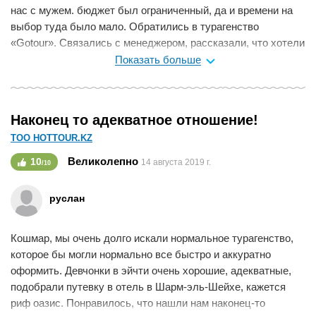
нас с мужем. бюджет был ограниченный, да и времени на
выбор туда было мало. Обратились в турагенство
«Gotour». Связались с менеджером, рассказали, что хотели
бы и нам очень быстро подобрали подходящий тур в
Показать больше
Турцию. Менеджеры действительно профессионалы!
Добрались без проблем, отдых прошел отлично! Все
понравилось: и отель прекрасный, подходящий для
Наконец то адекватное отношение!
семейного отдыха, и море теплое, купались с утра до
ТОО HOTTOUR.KZ
вечера и цена вышла не большая. Обязательно обратимся
еще и рекомендуем турагенство «Gotour»!
Великолепно
10
14 августа 2019 г.
/10
Мне нравится
0
руслан
Кошмар, мы очень долго искали нормальное турагенство,
которое бы могли нормально все быстро и аккуратно
оформить. Девчонки в эйчти очень хорошие, адекватные,
подобрали путевку в отель в Шарм-эль-Шейхе, кажется
риф оазис. Понравилось, что нашли нам наконец-то