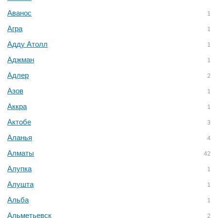
Аванос
1
Агра
1
Адду Атолл
1
Аджман
1
Адлер
2
Азов
1
Аккра
1
Актобе
3
Аланья
4
Алматы
42
Алупка
1
Алушта
1
Альба
1
Альметьевск
2