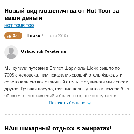
совершила очень выгодный "шопинг года" в Милане.
Новый вид мошеничтва от Hot Tour за
Придем к вам весной, планируем круиз.
ваши деньги
Мне нравится
0
HOT TOUR ТОО
Плохо
3
5 января 2019 г.
/10
Ostapchuk Yekaterina
Мы купили путевки в Египет Шарм-эль-Шейх вышло по
700$ с человека, нам показали хороший отель 4звкзды и
советовали его как отличный отель. Но увидели мы совсем
другое. Грязная посуда, грязные полы, унитаз в номере был
чёрным от испражнений и более того, все поступает в
унитаз- вылеваетмя из-под него... в ванной чьи-то волосы,
Показать больше
постель грязная, в номере воняет мочей....из еды 2 салата и
картофель на грязной посуде, приборы все грязные.
Уборная в холле вообще без комментариев! Жания, тур-
НАш шикарный отдыхх в эмиратах!
оператор, отказалась переселять нас, только за доплату в