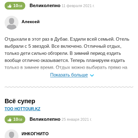
велосипедах, есть прокат. Питание было вкусным.
Великолепно
10
11 февраля 2021 г.
/10
Особенно запомнились здешние закаты и рассветы. Было
безумно красиво. В будущем вернёмся обязательно.
Алексей
Мне нравится
0
Отдыхали в этот раз в Дубае. Ездили всей семьей. Отель
выбрали с 5 звездой. Все включено. Отличный отдых,
только дети сильно обгорели. В зимний период ездить
вообще отлично оказывается. Теперь планируем ездить
только в зимнее время. Отдых можно выбирать прямо на
сайте. Позже можно съездить и оформить заказ. Можно
Показать больше
следить за горящими турами. Туры сразу показаны со
скидкой. Менеджеры очень вежливые, каждому клиенту
могут выбрать, что по душе.
Всё супер
Мне нравится
0
ТОО HOTTOUR.KZ
Великолепно
10
25 января 2021 г.
/10
ИНКОГНИТО