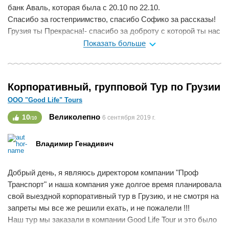
банк Аваль, которая была с 20.10 по 22.10.
Спасибо за гостеприимство, спасибо Софико за рассказы!
Грузия ты Прекрасна!- спасибо за доброту с которой ты нас
встретила, за природу, Храмы, вино, еду, за ночной
Показать больше
Тбилиси! Однозначно хочется ещё вернуться! Спасибо
Грузия!!!
Мне нравится
0
Корпоративный, групповой Тур по Грузии
ООО "Good Life" Tours
Великолепно
10
6 сентября 2019 г.
/10
Владимир Генадивич
Добрый день, я являюсь директором компании "Проф
Транспорт" и наша компания уже долгое время планировала
свой выездной корпоративный тур в Грузию, и не смотря на
запреты мы все же решили ехать, и не пожалели !!!
Наш тур мы заказали в компании Good Life Tour и это было