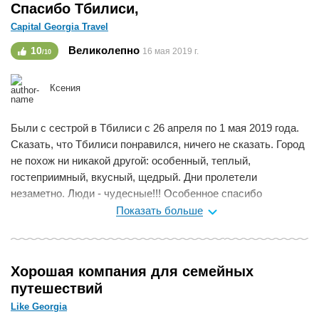
Спасибо Тбилиси,
Capital Georgia Travel
Великолепно
10
16 мая 2019 г.
/10
Ксения
Были с сестрой в Тбилиси с 26 апреля по 1 мая 2019 года.
Сказать, что Тбилиси понравился, ничего не сказать. Город
не похож ни никакой другой: особенный, теплый,
гостеприимный, вкусный, щедрый. Дни пролетели
незаметно. Люди - чудесные!!! Особенное спасибо
водителю Игорю за олимпийское спокойствие, тонкое
Показать больше
чувство юмора, внимательное отношение, также огромное
спасибо гиду Элисо, темпераментной и очень красивой.
Наталья и Ксения. Город Екатеринбург.
Хорошая компания для семейных
Мне нравится
0
путешествий
Like Georgia