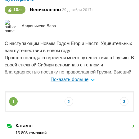
Великолепно
10
29 декабря 2017 г.
/10
Авдюничева Вера
С наступающим Новым Годом Егор и Настя! Удивительных
вам путешествий в новом году!
Прошло полгода со времени моего путешествия в Грузию. В
своей снежной Сибири вспоминаю с теплом и
благодарностью поездку по православной Грузии. Высший
уровень организации, начиная от встречи в аэропорту и на
Показать больше
протяжении всей поездки. Комфортабельные
микроавтобусы, интеллигентные профессиональные
водители, хороший уровень размещения в отелях,
1
2
3
практически индивидуальный подбор поездки для каждого
участника группы, удивительный гид Настя.
Высокообразованная, хрупкая, милая, казалось она не
Каталог
предпринимала особых усилий, но на каждом этапе
16 808 компаний
чувствовалась ее забота о каждом, везде нас ждали