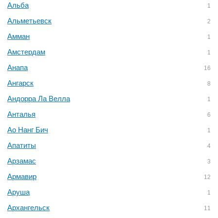
Альба
1
Альметьевск
2
Амман
1
Амстердам
1
Анапа
16
Ангарск
8
Андорра Ла Велла
1
Анталья
6
Ао Нанг Бич
1
Апатиты
4
Арзамас
3
Армавир
12
Аруша
1
Архангельск
11