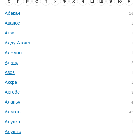
О
П
Р
С
Т
У
Ф
Х
Ч
Ш
Щ
Э
Ю
Я
Абакан
16
Аванос
1
Агра
1
Адду Атолл
1
Аджман
1
Адлер
2
Азов
1
Аккра
1
Актобе
3
Аланья
4
Алматы
42
Алупка
1
Алушта
1