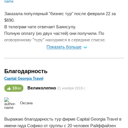
Заказала популярный "бизнес тур" после февраля 22 за
$690.
В телеграм чате отвечает Баянсулу.
Полную оплату (из двух частей) они получили. По
оговоренному "туру" находимся в середине списке.
Показать больше
1. (критично) С ответами и скоростью ответов на мои
вопросы в телеграмме - жесть. Ответы не на все вопросы.
Скорость 1-2 раза в день.
Благодарность
2. (не особо критично) На звонки не отвечают.
Capital Georgia Travel
Не то, чтобы я недовольна сервисом. но качество хромает.
Великолепно
10
21 ноября 2019 г.
/10
об этом и пост - уберу когда почувствую себя средне
довольной.
Оксана
Мне нравится
0
Выражаю благодарность тур фирме Capital Georgia Travel в
имени гида Софико от группы с 20 человек Райффайзен