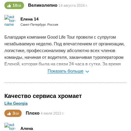
Великолепно
10
14 августа 2024 г.
/10
Елена 14
Санкт-Петербург. Россия
Благодаря компании Good Life Tour провели с супругом
незабываемую неделю. Под впечатлением от организации,
логистике, профессионализму абсолютно всех членов
команды, начиная от водителя, заканчивая туроператором
Еленой, которая была на связи 24 часа в сутки. За время
своего путешествия побывали в Тбилиси, Мцхете и
Показать больше
Кахетии. Особенно влюбились в отель Лопота - это просто
рай на земле, отель Паспорт в Тбилиси - просто
фантастика. Улетаем, но уже планируем следующую
Качество сервиса хромает
поездку весной .
Like Georgia
Спасибо вам за заботу о нас, профессионализм и
душевность..
Плохо
3
4 июля 2022 г.
/10
Мне нравится
0
Алена