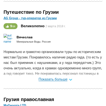
В Батуми отель был замечательный и удачно расположен,
во время однодневной поездки экскурсовод по имени Зезба
Путешествие по Грузии
(мои извинения, если имя - оно очень необычное - написала
AG Group - тур-оператор из Грузии
с ошибками) на редкость интеллигентно и очень интересно
вел экскурсию. Транспорт был комфортным.
Великолепно
9
2 марта 2018 г.
/10
У нас остались самые лучшие впечатления от поездок.
Сотрудник компании Илона Микелова, которая работала с
Вячеслав
нами, была "на высоте", она профессионал, об этом могу
Минеральные Воды. Россия
судить как бывший работник туристического агентства.
Желаю ей, а также фирме Ameli Travel быть всегда такими
Нормально и грамотно организовали туры по историческим
же доброжелательными и, конечно, профессиональными
местам Грузии. Понравилось наличие радио гида. (то есть у
специалистами.
нас был приемник с наушниками, а у гида передатчик.) Это
Удачи!
очень актуально, когда в храмах одновременно много групп,
а гид говорит тихо. Не понравилась персонал гостиницы в
Мне нравится
0
Кутаиси, правда были там одну ночь.
Показать больше
Мне нравится
0
Грузия православная
MyGeorgia LTD