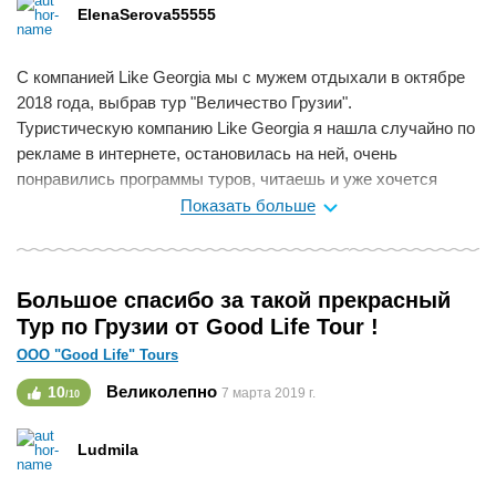
ElenaSerova55555
С компанией Like Georgia мы с мужем отдыхали в октябре
2018 года, выбрав тур "Величество Грузии".
Туристическую компанию Like Georgia я нашла случайно по
рекламе в интернете, остановилась на ней, очень
понравились программы туров, читаешь и уже хочется
оказаться в Грузии!
Показать больше
Всё было организовано и выполнено по программе
безупречно! В туры включено всё! И классные гостиницы, и
грамотный гид, развлечения и питание.
Большое спасибо за такой прекрасный
Отдельно хочу поблагодарить Павла и Вику, руководителей
Тур по Грузии от Good Life Tour !
компании, за личное участие в "судьбе" туристов, за
ООО "Good Life" Tours
интересные туры. Очень благодарны Георгию и Зазе -
нашим водителям за спокойствие на дорогах.
Великолепно
10
7 марта 2019 г.
/10
Хотите быть получить от отдыха только положительные
эмоции - обращайтесь в Like Georgia, и полюбите Грузию
Ludmila
всей душой!!!
Мне нравится
0