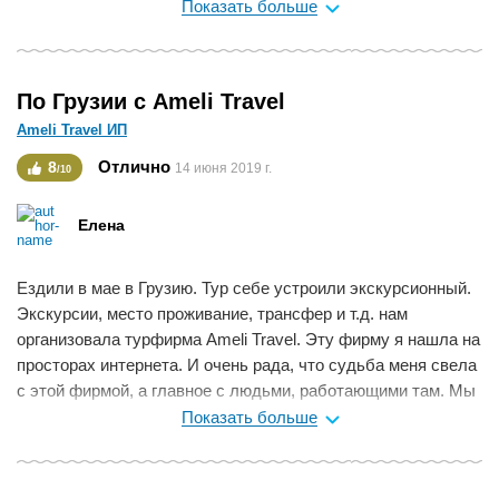
самым правильным решением !
Показать больше
Хочу сказать что вся наша компания в полном восторге от
этой поездки,мы очень рады что наш тур организовали
люди знающие и любящие свое деле, не только
По Грузии с Ameli Travel
профессиональны подход к своему делу но та забота,
Ameli Travel ИП
ответственность и кавказкое гостеприимство которое мы
получили от сотрудников Good Life Tour, нам запомнятся на
Отлично
8
14 июня 2019 г.
/10
всю жизнь.
Спасибо Вам большое от всей нашей компании !
Елена
Ждите нас на на новогодний Тур В Грузию
Мне нравится
1
Ездили в мае в Грузию. Тур себе устроили экскурсионный.
Экскурсии, место проживание, трансфер и т.д. нам
организовала турфирма Ameli Travel. Эту фирму я нашла на
просторах интернета. И очень рада, что судьба меня свела
с этой фирмой, а главное с людьми, работающими там. Мы
в полном восторге от посещения Грузии. Ничто не омрачило
Показать больше
наше пребывание там. Все было организовано отлично.
Огромное спасибо Илоне и Юрию.
Мне нравится
0