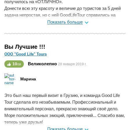
получилось на «ОТЛИЧНО».
Донести всю эту красоту и величие до туристов за 5 дней
задача непростая, но с ней GoodLifeTour справились на
отлично. Отдельно отмечу кулинарные мастер-классы,
Показать больше
очень всем рекомендую не только есть, но и готовить
грузинскую еду. В беседах с кулинарами мы, например,
узнали, что кухня грузинская сезонная, в ход идут те овощи
Вы Лучшие !!!
и фрукты, которые есть в наличии, под рукой. Весной
ООО "Good Life" Tours
травы, тархун и другие, осенью - помидоры. Мы настолько
заразились грузинской кухней после мастер-классов, что
Великолепно
10
28 января 2019 г.
/10
вернувшись домой, тут же начали сами готовить грузинские
блюда. Рекомендую! Еще раз спасибо профи из
Марина
http://goodlifetour.ru и нашей дорогой Эка за отлично
продуманный, организованный и проведенный отдых. Всем
рекомендую.
Это был наш первый визит в Грузию, и команда Good Life
спасибо вам Good Life Tour !
Tour сделала его незабываемым. Профессиональный и
внимательный персонал, прекрасно знающий своё дело.
Мне нравится
0
Море положительных эмоций, приключений... Спасибо вам,
теперь уже друзья!
Показать больше