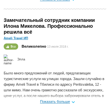
Мне нравится
0
Замечательный сотрудник компании
Илона Микелова. Профессионально
решила всё
Ameli Travel ИП
Великолепно
9
13 июля 2018 г.
/10
Элла
Было много предложений от людей, предлагающих
туристические услуги на улицах города. Зашли случайно в
фирму Ameli Travel в Тбилиси по адресу Peritsvaleba, 12 -
шли мимо. Нам очень грамотно рассказали об экскурсиях,
цене услуг, а после нашего выбора забронировали отель в
Батуми и решили вопрос с билетами на автобус, а также на
Показать больше
однодневную экскурсию.