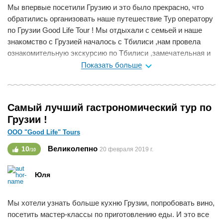
Мы впервые посетили Грузию и это было прекрасно, что
обратились организовать наше путешествие Тур оператору
по Грузии Good Life Tour ! Мы отдыхали с семьей и наше
знакомство с Грузией началось с Тбилиси ,нам провела
ознакомительную экскурсию по Тбилиси ,замечательная и
позитивная Эка . За неделю нашего путешествия мы
Показать больше
побывали во многих городах этой красивой и гостеприимной
страны . Кулинарные мастер классы грузинской кухни ,
винные дегустации ,посещение музеев и заповедников все
Самый лучший гастрономический тур по
это было просто чудесно .Одно из лучших наших
Грузии !
путешествий .
ООО "Good Life" Tours
Спасибо команде Good Life Tour Вы лучшие !
Всем рекомендую !!!!
Великолепно
10
20 февраля 2019 г.
/10
Мне нравится
0
Юля
Мы хотели узнать больше кухню Грузии, попробовать вино,
посетить мастер-классы по приготовлению еды. И это все