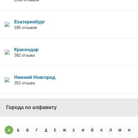
Екатеринбург
185 отзывов
Краснодар
392 отзыва
Нижний Новгород
352 отзыва
Города по алфавиту
А
Б
В
Г
Д
Е
Ж
З
И
Й
К
Л
М
Н