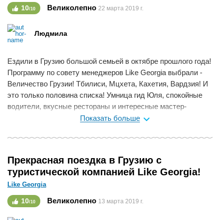
Великолепно
10
22 марта 2019 г.
/10
Людмила
Ездили в Грузию большой семьей в октябре прошлого года!
Программу по совету менеджеров Like Georgia выбрали -
Величество Грузии! Тбилиси, Мцхета, Кахетия, Вардзия! И
это только половина списка! Умница гид Юля, спокойные
водители, вкусные рестораны и интересные мастер-
классы! Особенно понравился день в Кахетии, всей семьёй
Показать больше
готовили чурчхелу и хачапури! Спасибо Like Georgia за
такой душевный отдых! Всем советую!!!
Мне нравится
0
Прекрасная поездка в Грузию с
туристической компанией Like Georgia!
Like Georgia
Великолепно
10
13 марта 2019 г.
/10