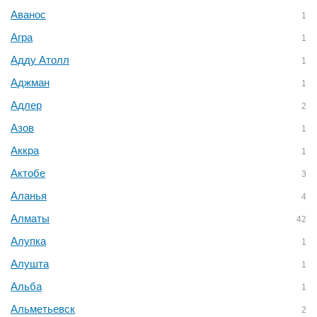
Аванос
1
Агра
1
Адду Атолл
1
Аджман
1
Адлер
2
Азов
1
Аккра
1
Актобе
3
Аланья
4
Алматы
42
Алупка
1
Алушта
1
Альба
1
Альметьевск
2