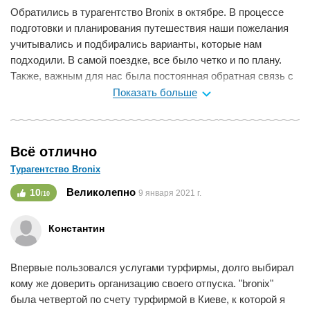
Обратились в турагентство Bronix в октябре. В процессе
подготовки и планирования путешествия наши пожелания
учитывались и подбирались варианты, которые нам
подходили. В самой поездке, все было четко и по плану.
Также, важным для нас была постоянная обратная связь с
менеджером как на этапе планирования, так и в самых
Показать больше
путешествиях. Мы получили хороший сервис и нет никаких
причин искать другого турагента.
Мне нравится
0
Всё отлично
Турагентство Bronix
Великолепно
10
9 января 2021 г.
/10
Константин
Впервые пользовался услугами турфирмы, долго выбирал
кому же доверить организацию своего отпуска. "bronix"
была четвертой по счету турфирмой в Киеве, к которой я