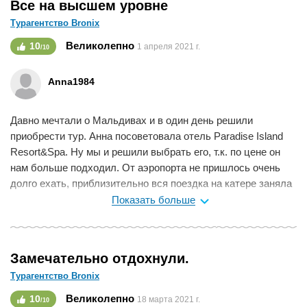
Все на высшем уровне
Турагентство Bronix
Великолепно
10
1 апреля 2021 г.
/10
Anna1984
Давно мечтали о Мальдивах и в один день решили
приобрести тур. Анна посоветовала отель Paradise Island
Resort&Spa. Ну мы и решили выбрать его, т.к. по цене он
нам больше подходил. От аэропорта не пришлось очень
долго ехать, приблизительно вся поездка на катере заняла
около 20 минут. В отеле также был замечательный
Показать больше
персонал, который сделал наш отдых еще лучше. Завтраки
были очень разнообразными. Муж у меня любитель
острого, а я не особо, но нам обоим нашлось, что бы
Замечательно отдохнули.
вкусненького такого попробовать) Ехали мы за бирюзовым
Турагентство Bronix
морем и мы его получили! Пляж при отеле супер! Надеюсь
вернемся сюда еще.
Великолепно
10
18 марта 2021 г.
/10