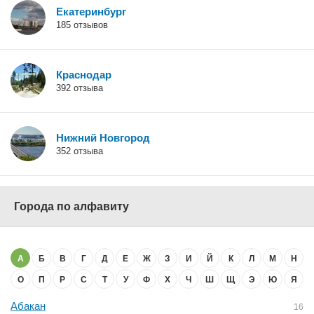
Екатеринбург
185 отзывов
Краснодар
392 отзыва
Нижний Новгород
352 отзыва
Города по алфавиту
А
Б
В
Г
Д
Е
Ж
З
И
Й
К
Л
М
Н
О
П
Р
С
Т
У
Ф
Х
Ч
Ш
Щ
Э
Ю
Я
Абакан
16