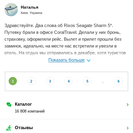
отпуска, идите в Корал, всё пройдет без стресса.
Наталья
Мне нравится
0
Киев. Украина
Здравствуйте. Два слова об Rixos Seagate Sharm 5*.
Путевку брали в офисе CoralTravel. Делали у них бронь,
страховку, оформляли рейс. Вылет и прилет прошли без
заминок, идеально, на месте нас встретили и увезли в
отель. На отдых мы отправились в декабре, хотя туристов
было немного, работало всё и как часовой механизм.
Показать больше
Сервис в барах и ресторанах замечательный. Все в
гостинице говорят по-английски, в отделе по работе с
гостями есть и русскоговорящие. Номера отличные,
..
1
2
3
4
5
6
большие, уборка и пополнение мини-бара происходит
ежедневно. Детский клуб работает практически
круглосуточно, им там не скучно, они играют, учатся,
Каталог
общаются. Мою младшую дочку было оттуда не вытащить.
16 808 компаний
Зато нам с мужем было спокойно отдыхать. Очень
понравился отель, лучший в Шарме.
Отзывы
Мне нравится
0