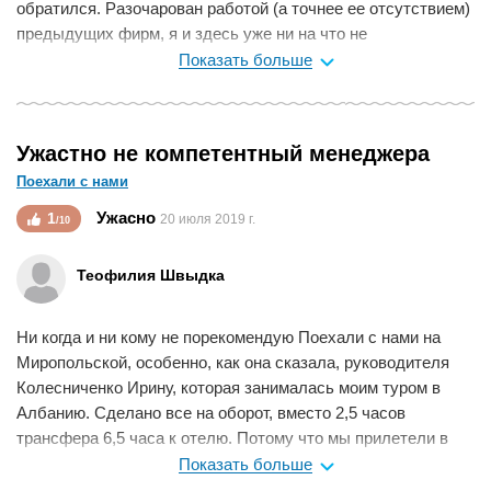
обратился. Разочарован работой (а точнее ее отсутствием)
предыдущих фирм, я и здесь уже ни на что не
рассчитывал, просто оставил запрос на сайте. Но в
Показать больше
пределах часа мне перезвонила консультант Анна, мы
проговорили все основные вопросы и уже к концу дня у
меня было несколько вариантов отелей на выбор. И
Ужастно не компетентный менеджера
сейчас, уже вернувшись из отпуска из Турции, который,
Поехали с нами
кстати, прошел на 10/10, я могу уверенно сказать, что очень
рад, что обратился именно к ним и, что попал именно к
Ужасно
1
20 июля 2019 г.
/10
Анне! Именно благодаря ей все прошло так легко и просто и
на высшем уровне!
Теофилия Швыдка
Мне нравится
0
Ни когда и ни кому не порекомендую Поехали с нами на
Миропольской, особенно, как она сказала, руководителя
Колесниченко Ирину, которая занималась моим туром в
Албанию. Сделано все на оборот, вместо 2,5 часов
трансфера 6,5 часа к отелю. Потому что мы прилетели в
Черногорию, а не в Албанию. Доплатили за номер, чтоб
Показать больше
окна выходили на море, а весь отпуск смотрели на гору.