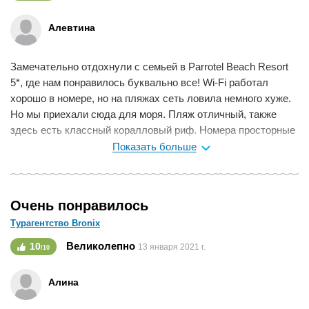
Мне нравится
0
Алевтина
Замечательно отдохнули с семьей в Parrotel Beach Resort
5*, где нам понравилось буквально все! Wi-Fi работал
хорошо в номере, но на пляжах сеть ловила немного хуже.
Но мы приехали сюда для моря. Пляж отличный, также
здесь есть классный коралловый риф. Номера просторные
и аккуратные. Я сама очень придирчива к чистоте и мне
Показать больше
важно, чтобы чистота царила везде. Работники отеля
убирались хорошо и не пришлось просить убраться
заново… Также посетили местный спа-центр и тут нам
Очень понравилось
очень понравился массаж. Персонал очень приветливый и
Турагентство Bronix
улыбчивый. Людей было не так много, но нам это даже
понравилось.
Великолепно
10
13 января 2021 г.
/10
Мне нравится
0
Алина