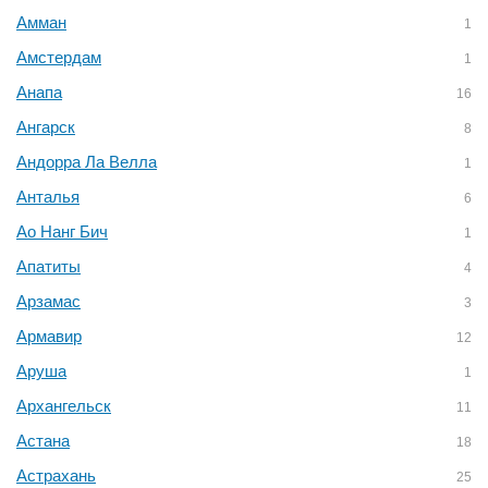
Амман
1
Амстердам
1
Анапа
16
Ангарск
8
Андорра Ла Велла
1
Анталья
6
Ао Нанг Бич
1
Апатиты
4
Арзамас
3
Армавир
12
Аруша
1
Архангельск
11
Астана
18
Астрахань
25