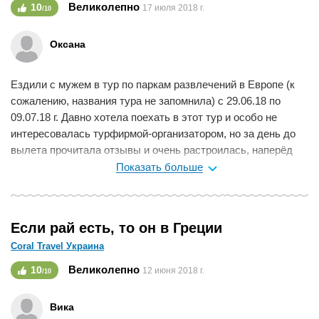
Великолепно
10
17 июля 2018 г.
/10
Оксана
Ездили с мужем в тур по паркам развлечений в Европе (к
сожалению, названия тура не запомнила) с 29.06.18 по
09.07.18 г. Давно хотела поехать в этот тур и особо не
интересовалась турфирмой-организатором, но за день до
вылета прочитала отзывы и очень растроилась, наперёд
себя накрутила, поэтому по приезду сразу решила
Показать больше
отписаться, что бы остальные туристы зря не
нервничали.Смело едте с этой фирмой отдыхать!
Подробнее о туре: тур включал в себя поезди по паркам
Если рай есть, то он в Греции
развлечений, аквапарком и т.д. Германии, Бельгии, Франции
Coral Travel Украина
+ осмотр Амстердама и свободное время в Париже (кому
интересно подробнее расскажу), смешанный
Великолепно
10
12 июня 2018 г.
/10
авио+автобус.Гид была Жанна Онищенко-просто
превосходный гид, огромное ей спасибо!!!1. Тур был
Вика
организован превосходно, все, что было включено в